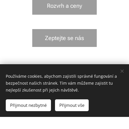
Rozvrh a ceny
Zeptejte se nás
Používáme cookies, abychom zajistili správné fungování a
bezpečnost našich stránek. Tím vám můžeme zajistit tu
© 2024
Salsa Familia Mladá Boleslav.
nejlepší zkušenost při jejich návštěvě.
Kontakt: +420 604 662 603, blancheon@seznam.cz
Všeobecné obchodní podmínky.
Přijmout nezbytné
Přijmout vše
Vytvořeno službou
Webnode
Cookies
Vytvořte si webové stránky zdarma!