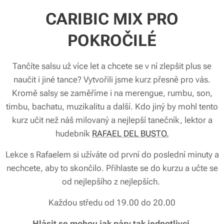
CARIBIC MIX PRO
POKROČILÉ
Tančíte salsu už více let a chcete se v ní zlepšit plus se
naučit i jiné tance? Vytvořili jsme kurz přesně pro vás.
Kromě salsy se zaměříme i na merengue, rumbu, son,
timbu, bachatu, muzikalitu a další. Kdo jiný by mohl tento
kurz učit než náš milovaný a nejlepší tanečník, lektor a
hudebník
RAFAEL DEL BUSTO.
Lekce s Rafaelem si užíváte od první do poslední minuty a
nechcete, aby to skončilo. Přihlaste se do kurzu a učte se
od nejlepšího z nejlepších.
Každou středu od 19.00 do 20.00
Hlásit se mohou jak páry tak jednotlivci.