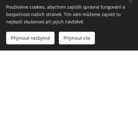
Používáme cookies, abychom zajistili správné fungování a
Marii můžete sledovat na jejím
INSTAGRAMU
.
bezpečnost našich stránek. Tím vám můžeme zajistit tu
nejlepší zkušenost při jejich návštěvě.
Přijmout nezbytné
Přijmout vše